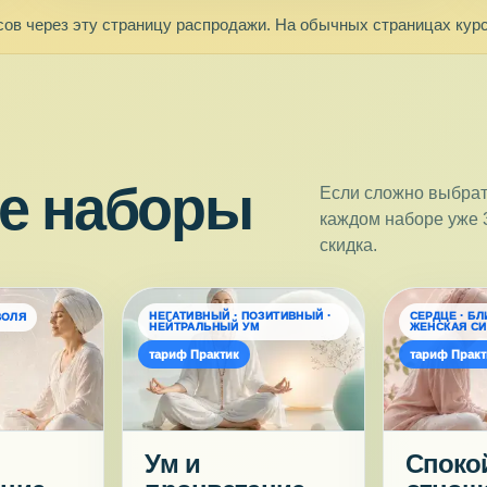
сов через эту страницу распродажи. На обычных страницах курс
ие наборы
Если сложно выбрать
каждом наборе уже 
скидка.
НЕГАТИВНЫЙ · ПОЗИТИВНЫЙ ·
СЕРДЦЕ · БЛ
ВОЛЯ
НЕЙТРАЛЬНЫЙ УМ
ЖЕНСКАЯ С
тариф Практик
тариф Практ
Ум и
Споко