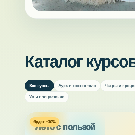
Каталог курсо
Все курсы
Аура и тонкое тело
Чакры и процв
Ум и процветание
будет −30%