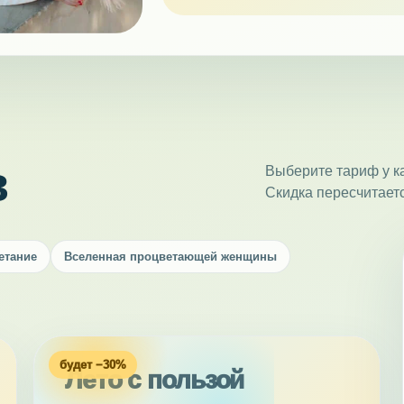
в
Выберите тариф у ка
Скидка пересчитает
етание
Вселенная процветающей женщины
будет −30%