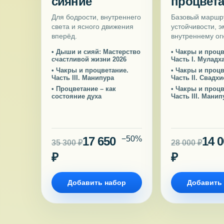
сияние
процвет
Для бодрости, внутреннего
Базовый маршр
света и ясного движения
устойчивости, 
вперёд.
внутреннему ог
• Дыши и сияй: Мастерство
• Чакры и процв
счастливой жизни 2026
Часть I. Муладх
• Чакры и процветание.
• Чакры и процв
Часть III. Манипура
Часть II. Свадх
• Процветание – как
• Чакры и процв
состояние духа
Часть III. Манип
17 650
−50%
14 
35 300 ₽
28 000 ₽
₽
₽
Добавить набор
Добавить