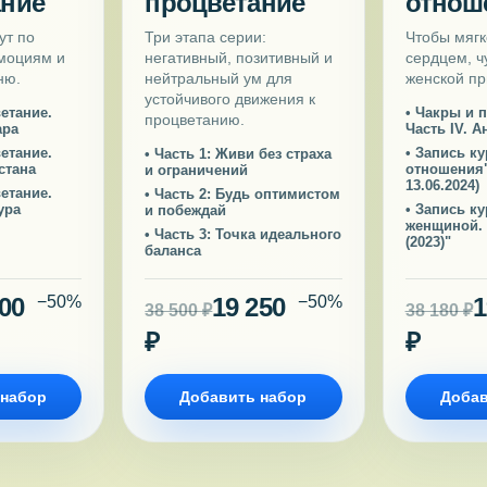
ание
процветание
отнош
ут по
Три этапа серии:
Чтобы мягк
эмоциям и
негативный, позитивный и
сердцем, ч
ню.
нейтральный ум для
женской пр
устойчивого движения к
етание.
• Чакры и 
процветанию.
ара
Часть IV. А
етание.
• Запись ку
• Часть 1: Живи без страха
истана
отношения" 
и ограничений
13.06.2024)
етание.
• Часть 2: Будь оптимистом
ура
• Запись к
и побеждай
женщиной. 3
• Часть 3: Точка идеального
(2023)"
баланса
000
−50%
19 250
−50%
1
38 500 ₽
38 180 ₽
₽
₽
 набор
Добавить набор
Добав