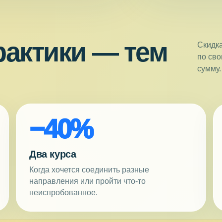
актики — тем
Скидка
по сво
сумму.
−40%
Два курса
Когда хочется соединить разные
направления или пройти что-то
неиспробованное.