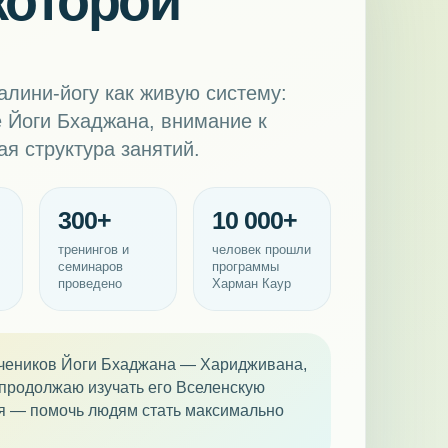
которой
лини‑йогу как живую систему:
е Йоги Бхаджана, внимание к
ая структура занятий.
300+
10 000+
и
тренингов и
человек прошли
семинаров
программы
проведено
Харман Каур
учеников Йоги Бхаджана — Харидживана,
 продолжаю изучать его Вселенскую
ия — помочь людям стать максимально