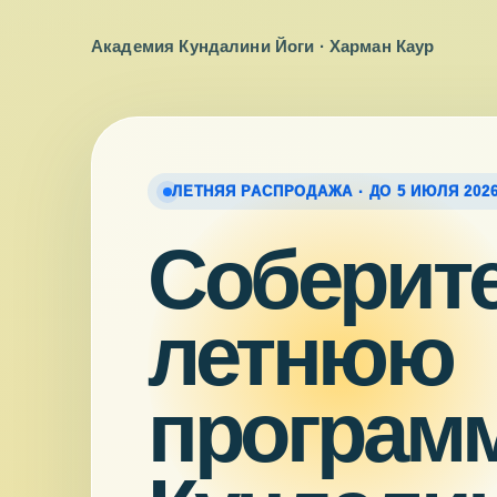
Академия Кундалини Йоги · Харман Каур
ЛЕТНЯЯ РАСПРОДАЖА · ДО 5 ИЮЛЯ 20
Соберит
летнюю
програм