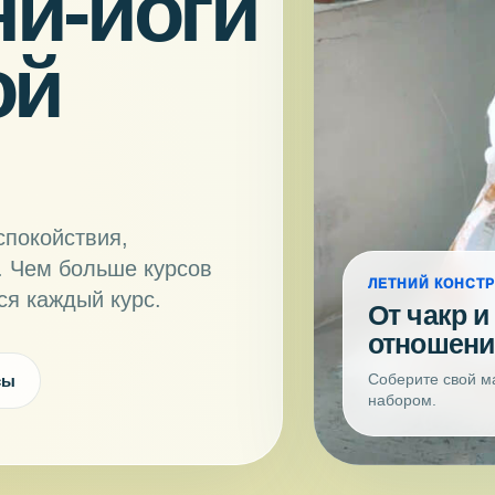
и‑йоги
ой
спокойствия,
. Чем больше курсов
ЛЕТНИЙ КОНСТР
ся каждый курс.
От чакр и
отношени
Соберите свой м
сы
набором.