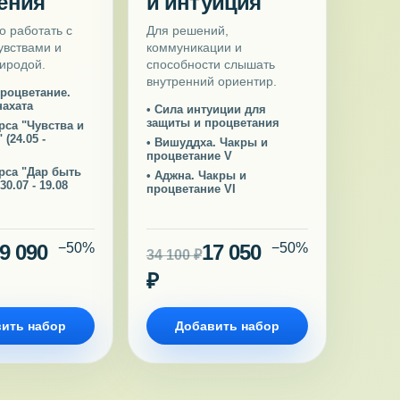
ения
и интуиция
о работать с
Для решений,
увствами и
коммуникации и
иродой.
способности слышать
внутренний ориентир.
процветание.
нахата
• Сила интуиции для
защиты и процветания
рса "Чувства и
(24.05 -
• Вишуддха. Чакры и
процветание V
урса "Дар быть
• Аджна. Чакры и
0.07 - 19.08
процветание VI
9 090
−50%
17 050
−50%
34 100 ₽
₽
ить набор
Добавить набор