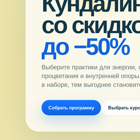
Кундалин
со скидк
до −50%
Выберите практики для энергии, 
процветания и внутренней опоры
в наборе, тем выгоднее становит
Собрать программу
Выбрать кур