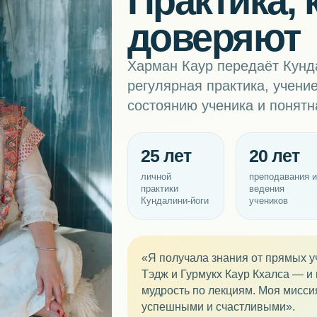
Практика, 
доверяют
Харман Каур передаёт Кунда
регулярная практика, учени
состоянию ученика и понятн
25 лет
20 лет
личной
преподавания 
практики
ведения
Кундалини-йоги
учеников
«Я получала знания от прямых 
Тэдж и Гурмукх Каур Кхалса — и
мудрость по лекциям. Моя мисс
успешными и счастливыми».